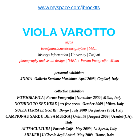
www.myspace.com/jbrocktts
VIOLA VAROTTO
infos
twentynine.5.nineteeneightytwo
| Milan
history+information |
University | Cagliari
photography and visual design
| NABA + Forma Fotografia | Milan
personal exhibition
.INDIA |
Galleria Stazione Marittima
| April 2008 | Cagliari, Italy
collective exhibition
FOTOGRAFICA |
Forma Fotografia
| November 2009 | Milan, Italy
NOTHING TO SEE HERE |
art free press
| October 2009 | Milan, Italy
SULLA TERRA LEGGERI |
Borgo
| July 2009 | Argentiera (SS), Italy
CAMPIONAU SARDU DE SA MURRA |
Orthullè
| August 2009 | Urzulei (CA),
Italy
ALTRACULTURA |
Portrait Cafè
| May 2009 | La Spezia, Italy
SHAKER |
Il Circolo degli Artisti
| May 2009 | Rome, Italy