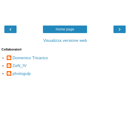
‹
›
Home page
Visualizza versione web
Collaboratori
Domenico Tricarico
ZeN_IV
photogulp