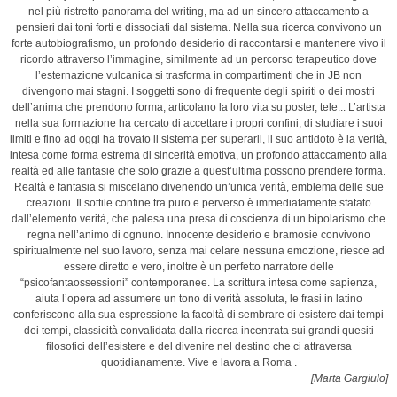
nel più ristretto panorama del writing, ma ad un sincero attaccamento a
pensieri dai toni forti e dissociati dal sistema. Nella sua ricerca convivono un
forte autobiografismo, un profondo desiderio di raccontarsi e mantenere vivo il
ricordo attraverso l’immagine, similmente ad un percorso terapeutico dove
l’esternazione vulcanica si trasforma in compartimenti che in JB non
divengono mai stagni. I soggetti sono di frequente degli spiriti o dei mostri
dell’anima che prendono forma, articolano la loro vita su poster, tele... L’artista
nella sua formazione ha cercato di accettare i propri confini, di studiare i suoi
limiti e fino ad oggi ha trovato il sistema per superarli, il suo antidoto è la verità,
intesa come forma estrema di sincerità emotiva, un profondo attaccamento alla
realtà ed alle fantasie che solo grazie a quest’ultima possono prendere forma.
Realtà e fantasia si miscelano divenendo un’unica verità, emblema delle sue
creazioni. Il sottile confine tra puro e perverso è immediatamente sfatato
dall’elemento verità, che palesa una presa di coscienza di un bipolarismo che
regna nell’animo di ognuno. Innocente desiderio e bramosie convivono
spiritualmente nel suo lavoro, senza mai celare nessuna emozione, riesce ad
essere diretto e vero, inoltre è un perfetto narratore delle
“psicofantaossessioni” contemporanee. La scrittura intesa come sapienza,
aiuta l’opera ad assumere un tono di verità assoluta, le frasi in latino
conferiscono alla sua espressione la facoltà di sembrare di esistere dai tempi
dei tempi, classicità convalidata dalla ricerca incentrata sui grandi quesiti
filosofici dell’esistere e del divenire nel destino che ci attraversa
quotidianamente. Vive e lavora a Roma .
[Marta Gargiulo]