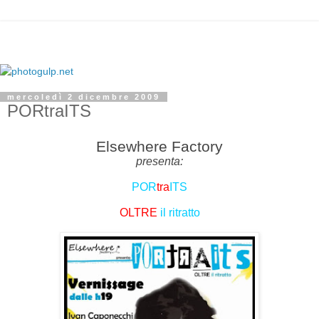
mercoledì 2 dicembre 2009
PORtraITS
Elsewhere Factory
presenta:
POR
tra
ITS
OLTRE
il ritratto