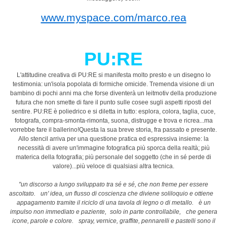
www.myspace.com/marco.rea
PU:RE
L'attitudine creativa di PU:RE si manifesta molto presto e un disegno lo
testimonia: un'isola popolata di formiche omicide. Tremenda visione di un
bambino di pochi anni ma che forse diventerà un leitmotiv della produzione
futura che non smette di fare il punto sulle cosee sugli aspetti riposti del
sentire. PU:RE è poliedrico e si diletta in tutto: esplora, colora, taglia, cuce,
fotografa, compra-smonta-rimonta, suona, distrugge e trova e ricrea...ma
vorrebbe fare il ballerino!Questa la sua breve storia, fra passato e presente.
Allo stencil arriva per una questione pratica ed espressiva insieme: la
necessità di avere un'immagine fotografica più sporca della realtà; più
materica della fotografia; più personale del soggetto (che in sé perde di
valore)...più veloce di qualsiasi altra tecnica.
"un discorso a lungo sviluppato tra sé e sé, che non freme per essere
ascoltato. un' idea, un flusso di coscienza che diviene soliloquio e ottiene
appagamento tramite il riciclo di una tavola di legno o di metallo. è un
impulso non immediato e paziente, solo in parte controllabile, che genera
icone, parole e colore. spray, vernice, graffite, pennarelli e pastelli sono il