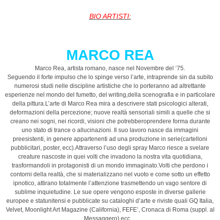
BIO ARTISTI:
MARCO REA
Marco Rea, artista romano, nasce nel Novembre del ‘75.
Seguendo il forte impulso che lo spinge verso l’arte, intraprende sin da subito
numerosi studi nelle discipline artistiche che lo porteranno ad altrettante
esperienze nel mondo del fumetto, del writing,della scenografia e in particolare
della pittura.L’arte di Marco Rea mira a descrivere stati psicologici alterati,
deformazioni della percezione; nuove realtà sensoriali simili a quelle che si
creano nei sogni, nei ricordi, visioni che potrebberoprendere forma durante
uno stato di trance o allucinazioni. Il suo lavoro nasce da immagini
preesistenti, in genere appartenenti ad una produzione in serie(cartelloni
pubblicitari, poster, ecc).Attraverso l’uso degli spray Marco riesce a svelare
creature nascoste in quei volti che invadono la nostra vita quotidiana,
trasformandoli in protagonisti di un mondo immaginato.Volti che perdono i
contorni della realtà, che si materializzano nel vuoto e come sotto un effetto
ipnotico, attirano totalmente l’attenzione trasmettendo un vago sentore di
sublime inquietudine. Le sue opere vengono esposte in diverse gallerie
europee e statunitensi e pubblicate su cataloghi d’arte e riviste quali GQ Italia,
Velvet, Moonlight Art Magazine (California), FEFE’, Cronaca di Roma (suppl. al
Messaggero) ecc…