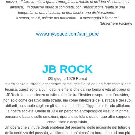
mezzo, il filtro tramite il quale l'energia insaziabile di un'idea si scontra e si
affianca, in qualche modo si completa, con l'indiscutibile realtà di una
fotografia. di una richiesta. di una faccia. una dichiarazione.
il senso, se c'è, risiede nei particolari. il messaggio è l'amore."
[Elsewhere Factory]
www.myspace.com/iam_pure
JB ROCK
(25 giugno 1979 Roma)
Intermittenze di strada, esperienze intime, spiritualità ed una forte costruzione
tecnica, questi sono alcuni degli elementi che danno forma e vita all’opera di
JBRock. Una coscienza artistica al limite tra l’insider e soprattutto l’outsider,
non solo come creativo sulla strada, ma come interprete della strada e dei suoi
abitanti, ha saputo cogliere gli stati d’animo che affliggono e di rado allietano
la nostra società. Quello di JB è un percorso antropologico vissuto in prima
persona e basato sulle emozioni, riportate su tela o qualunque altro supporto
conquistato o acquistato.
Un’opera che si nutre degli emblemi del presente, delle incognite del futuro e
della certezza del passato, vacillando da un’atmosfera borderline ad una più