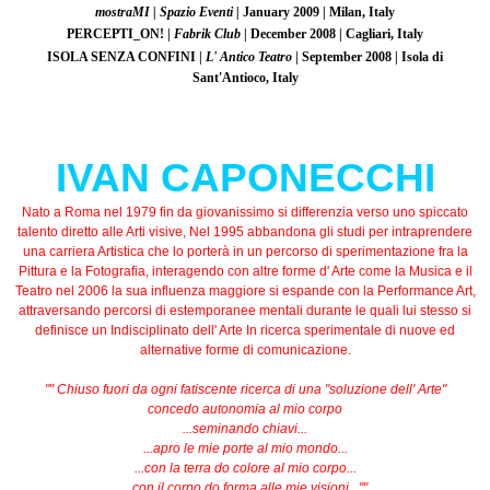
mostraMI |
Spazio Eventi |
January 2009 | Milan, Italy
PERCEPTI_ON! |
Fabrik Club
| December 2008 | Cagliari, Italy
ISOLA SENZA CONFINI |
L' Antico Teatro
| September 2008 | Isola di
Sant'Antioco, Italy
IVAN CAPONECCHI
Nato a Roma nel 1979 fin da giovanissimo si differenzia verso uno spiccato
talento diretto alle Arti visive, Nel 1995 abbandona gli studi per intraprendere
una carriera Artistica che lo porterà in un percorso di sperimentazione fra la
Pittura e la Fotografia, interagendo con altre forme d' Arte come la Musica e il
Teatro nel 2006 la sua influenza maggiore si espande con la Performance Art,
attraversando percorsi di estemporanee mentali durante le quali lui stesso si
definisce un Indisciplinato dell' Arte In ricerca sperimentale di nuove ed
alternative forme di comunicazione.
"" Chiuso fuori da ogni fatiscente ricerca di una "soluzione dell' Arte"
concedo autonomia al mio corpo
...seminando chiavi...
...apro le mie porte al mio mondo...
...con la terra do colore al mio corpo...
...con il corpo do forma alle mie visioni...""