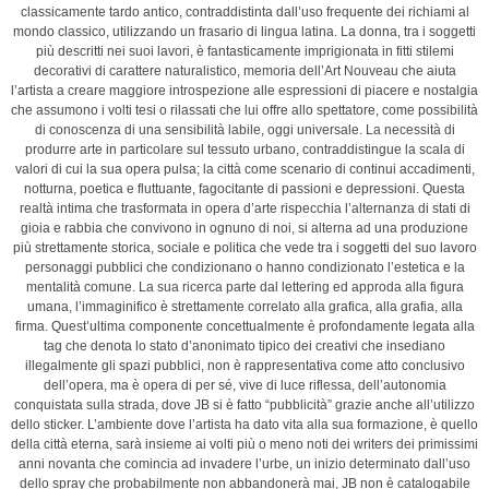
classicamente tardo antico, contraddistinta dall’uso frequente dei richiami al
mondo classico, utilizzando un frasario di lingua latina. La donna, tra i soggetti
più descritti nei suoi lavori, è fantasticamente imprigionata in fitti stilemi
decorativi di carattere naturalistico, memoria dell’Art Nouveau che aiuta
l’artista a creare maggiore introspezione alle espressioni di piacere e nostalgia
che assumono i volti tesi o rilassati che lui offre allo spettatore, come possibilità
di conoscenza di una sensibilità labile, oggi universale. La necessità di
produrre arte in particolare sul tessuto urbano, contraddistingue la scala di
valori di cui la sua opera pulsa; la città come scenario di continui accadimenti,
notturna, poetica e fluttuante, fagocitante di passioni e depressioni. Questa
realtà intima che trasformata in opera d’arte rispecchia l’alternanza di stati di
gioia e rabbia che convivono in ognuno di noi, si alterna ad una produzione
più strettamente storica, sociale e politica che vede tra i soggetti del suo lavoro
personaggi pubblici che condizionano o hanno condizionato l’estetica e la
mentalità comune. La sua ricerca parte dal lettering ed approda alla figura
umana, l’immaginifico è strettamente correlato alla grafica, alla grafia, alla
firma. Quest’ultima componente concettualmente è profondamente legata alla
tag che denota lo stato d’anonimato tipico dei creativi che insediano
illegalmente gli spazi pubblici, non è rappresentativa come atto conclusivo
dell’opera, ma è opera di per sé, vive di luce riflessa, dell’autonomia
conquistata sulla strada, dove JB si è fatto “pubblicità” grazie anche all’utilizzo
dello sticker. L’ambiente dove l’artista ha dato vita alla sua formazione, è quello
della città eterna, sarà insieme ai volti più o meno noti dei writers dei primissimi
anni novanta che comincia ad invadere l’urbe, un inizio determinato dall’uso
dello spray che probabilmente non abbandonerà mai, JB non è catalogabile