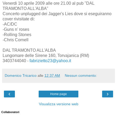
Venerdi 10 aprile 2009 alle ore 21.00 al pub "DAL
TRAMONTO ALL'ALBA"
Concerto unplugged dei Jagger's Lies dove si eseguiranno
cover rivisitate di:
-AC/DC
-Guns n' roses
-Rolling Stones
-Chris Cornell
DAL TRAMONTO ALL'ALBA
Lungomare delle Sirene 160, Torvajanica (RM)
3403744040 -
fabrizietto23@yahoo.it
Domenico Tricarico
alle
12:37 AM
Nessun commento:
‹
›
Home page
Visualizza versione web
Collaboratori