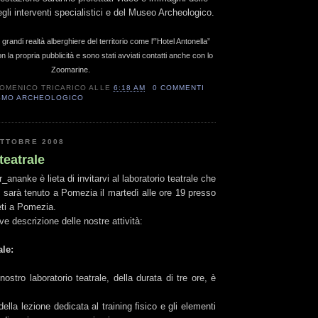
egli interventi specialistici e del Museo Archeologico.
grandi realtà alberghiere del territorio come l'”Hotel Antonella”
 la propria pubblicità e sono stati avviati contatti anche con lo
Zoomarine.
OMENICO TRICARICO
ALLE
6:18 AM
0 COMMENTI
SMO ARCHEOLOGICO
OTTOBRE 2008
teatrale
ananke è lieta di invitarvi al laboratorio teatrale che
o, sarà tenuto a Pomezia il martedì alle ore 19 presso
eti a Pomezia.
ve descrizione delle nostre attività:
ale:
nostro laboratorio teatrale, della durata di tre ore, è
ella lezione dedicata al training fisico e gli elementi