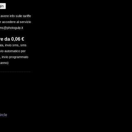
 avere info sulle tariffe
r accedere al servizio
sms@photogulp.it
e da 0,06 €
ata, invio sms, sms
io automatico per
à, invio programmato
 anno)
rcle