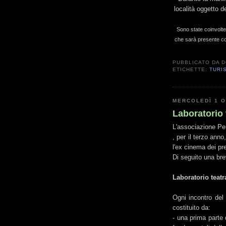
località oggetto d
Sono state coinvolte 
che sarà presente con
PUBBLICATO DA
D
ETICHETTE:
TURI
MERCOLEDÌ 1 
Laboratorio 
L'associazione Per_
, per il terzo ann
l'ex cinema dei pr
Di seguito una bre
Laboratorio teatr
Ogni incontro del 
costituito da:
- una prima parte d