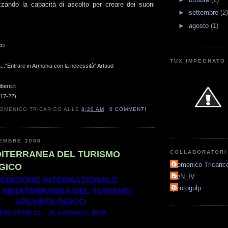
zzando la capacità di ascolto per creare dei suoni
►
settembre
(2)
►
agosto
(1)
co
TUX IMPEGNATO
..."Entrare in Armonia con la necessità" Artaud
ero.it
 17-22)
OMENICO TRICARICO
ALLE
8:20 AM
0 COMMENTI
EMBRE 2008
ITERRANEA DEL TURISMO
COLLABORATORI
Domenico Tricaric
GICO
ZeN_IV
° EDIZIONE INTERNAZIONALE
photogulp
 MEDITERRANEA DEL TURISMO
ARCHEOLOGICO
PAESTUM 13 – 16 novembre 2008