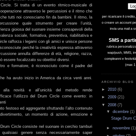
ircle. Si tratta di un evento ritmico-musicale di
ooperazione attraverso le percussioni e il ritmo che
per ricaricare il credito,
che tutti noi conosciamo fin da bambini. Il ritmo, la
o creare un account pe
cussione quale strumento per creare l’unità,
invia una mail a 
rienza gioiosa del suonare insieme consapevoli della
alenza sociale, formativa, preventiva, riabilitativa e
SMS a partir
ircle rafforza i legami con gli amici e unisce persone
rubrica personalizz
sconosciute perché la creatività espressa attraverso
wap/push, MMS, inv
rcussione annulla differenze di età, religione, razza,
compleanni e festivit
ò essere focalizzato su obiettivi diversi.
(max 1
tro e formatore, è riconosciuto come il padre del
he ha avuto inizio in America da circa venti anni.
ARCHIVIO BLOG
►
2010
(6)
o alla novità e all’unicità del metodo rende
fficace l’utilizzo del Drum Circle come evento: in
►
2009
(21)
enti
▼
2008
(7)
o festoso ed aggregante sfruttando l’alto contenuto
▼
dicembre
(1)
divertimento, un momento di azione, emozione e
Stage Drum Ci
 Drum Circle consiste nel suonare in cerchio tamburi
►
novembre
(1)
i qualsiasi genere senza necessariamente saper
►
ottobre
(2)