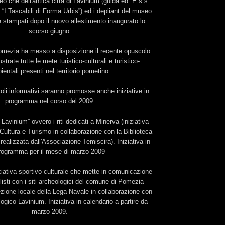
eo che dell'antica città di Lavinium (guida ed. E.s.s.
e “I Tascabili di Forma Urbis”) ed i depliant del museo
stampati dopo il nuovo allestimento inaugurato lo
scorso giugno.
omezia ha messo a disposizione il recente opuscolo
ustrate tutte le mete turistico-culturali e turistico-
entali presenti nel territorio pometino.
oli informativi saranno promosse anche iniziative in
programma nel corso del 2009:
avinium” ovvero i riti dedicati a Minerva (iniziativa
o Cultura e Turismo in collaborazione con la Biblioteca
realizzata dall'Associazione Temiscira). Iniziativa in
rogramma per il mese di marzo 2009
iziativa sportivo-culturale che mette in comunicazione
listi con i siti archeologici del comune di Pomezia
zione locale della Lega Navale in collaborazione con
ogico Lavinium. Iniziativa in calendario a partire da
marzo 2009.