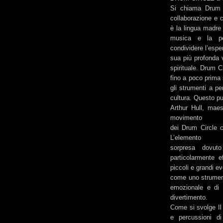
Si chiama Drum C
collaborazione e c
è la lingua madre 
musica e la per
condividere l’espe
sua più profonda v
spirituale. Drum C
fino a poco prima 
gli strumenti a pe
cultura. Questo pu
Arthur Hull, maes
movimento
dei Drum Circle c
L’elemento
sorpresa dovut
particolarmente e
piccoli e grandi ev
come uno strument
emozionale e di 
divertimento.
Come si svolge Il
e percussioni d