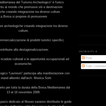
diterranea del Turismo Archeologico” è l'unico
to al mondo che promuove siti e destinazioni
che creando integrazione tra diverse culture.
La Borsa si propone di promuovere:
ioni archeologiche creando integrazione tra diverse
culture;
ommercializzazione di prodotti turistici specifici;
ontribuire alla destagionalizzazione;
ISCRIVITI A
Post
 ricadute culturali e le opportunità occupazionali ed
economiche.
Tutti i commen
ogico “Lavinium” partecipa alla manifestazione con
stand allestito dall'arch. Monica Sorti.
rto per tutta la durata della Borsa Mediterranea dal
13 al 16 novembre 2008.
spazio dedicato al Museo saranno distribuite le guide