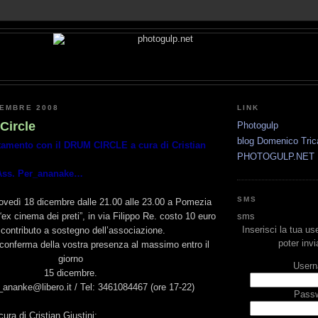
CEMBRE 2008
LINK
Circle
Photogulp
blog Domenico Tric
amento con il DRUM CIRCLE a cura di Cristian
PHOTOGULP.NET
’Ass. Per_ananake…
SMS
vedì 18 dicembre dalle 21.00 alle 23.00 a Pomezia
 “ex cinema dei preti”, in via Filippo Re. costo 10 euro
sms
Inserisci la tua u
contributo a sostegno dell’associazione.
poter inv
 conferma della vostra presenza al massimo entro il
giorno
Usern
15 dicembre.
_ananke@libero.it / Tel: 3461084467 (ore 17-22)
Passw
a di Cristian Giustini: