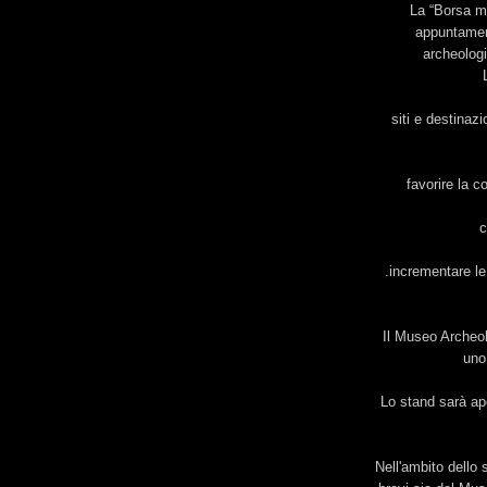
La “Borsa me
appuntamen
archeologi
siti e destinaz
favorire la c
c
.incrementare le
Il Museo Archeol
uno 
Lo stand sarà ape
Nell'ambito dello 