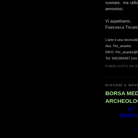
suonare, ma utili
armoniosi.
Vi aspettiamo,
Francesca Tricari
L'arte è una necessità
Ass. Per_ananke
INFO: Per_ananke@lib
Tel: 3461084467 (ore
PUBBLICATO DA
D
GIOVEDÌ 6 NOV
BORSA MED
ARCHEOLO
XI 
BORSA
2