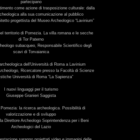
partecipano
estimento come azione di trasposizione culturale: dalla
cheologica alla sua comunicazione al pubblico
itetto progettista del Museo Archeologico “Lavinium”
 nel territorio di Pomezia. La villa romana e le secche
di Tor Paterno
rcheologo subacqueo, Responsabile Scientifico degli
scavi di Torvaianica
archeologica dell'Università di Roma a Lavinium
rcheologo, Ricercatore presso la Facoltà di Scienze
stiche Università di Roma “La Sapienza”
I nuovi linguaggi per il turismo
Giuseppe Granieri Saggista
 di Pomezia: la ricerca archeologica. Possibilità di
valorizzazione e di sviluppo
la Direttore Archeologo Soprintendenza per i Beni
Archeologici del Lazio
estazione saranno proiettati video e immagini delle