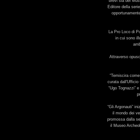
brevi sia del Mus
Editore della seri
opportunamente 
La Pro Loco di P
in cui sono ill
ambi
Attraverso opusc
“Temiscira come L
curata dall'Uffici
“Ugo Tognazzi” e 
p
“Gli Argonauti” in
il mondo dei ve
promossa dalla se
il Museo Archeol