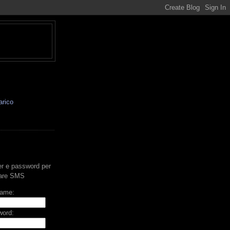
arico
ser e password per
iare SMS
ame:
ord: