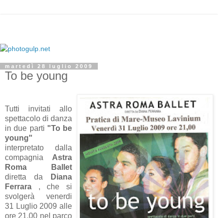
martedì 28 luglio 2009
To be young
Tutti invitati allo
spettacolo di danza
in due parti
"To be
young"
interpretato dalla
compagnia
Astra
Roma Ballet
diretta da
Diana
Ferrara
, che si
svolgerà venerdi
31 Luglio 2009 alle
ore 21.00 nel parco