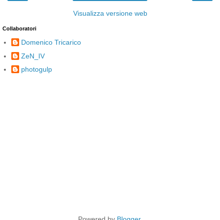
Visualizza versione web
Collaboratori
Domenico Tricarico
ZeN_IV
photogulp
Powered by
Blogger
.